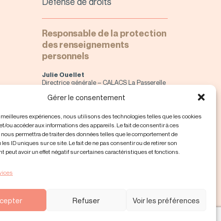
Défense de droits
Responsable de la protection
des renseignements
personnels
Julie Ouellet
Directrice générale – CALACS La Passerelle
C.P. 93, Drummondville, Qc, J2B-6V6
Gérer le consentement
direction@calacs-lapasserelle.org
819 478-3353 #227
es meilleures expériences, nous utilisons des technologies telles que les cookies
NORMES DE CONFIDENTIALITÉS
et/ou accéder aux informations des appareils. Le fait de consentir à ces
(PDF)
 nous permettra de traiter des données telles que le comportement de
 les ID uniques sur ce site. Le fait de ne pas consentir ou de retirer son
peut avoir un effet négatif sur certaines caractéristiques et fonctions.
NOTRE CODE D’ÉTHIQUE
(PDF)
vices
cepter
Refuser
Voir les préférences
QUITTER
le site