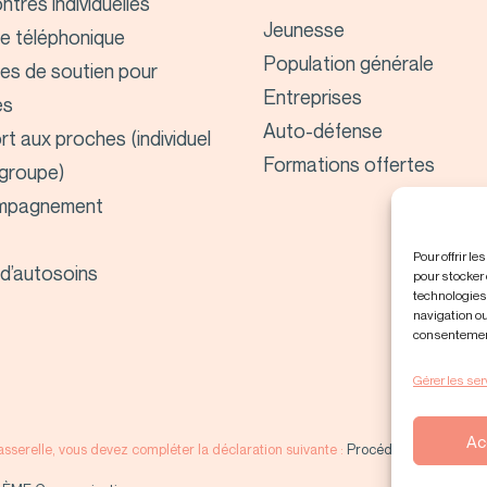
tres individuelles
Jeunesse
e téléphonique
Population générale
es de soutien pour
Entreprises
es
Auto-défense
t aux proches (individuel
Formations offertes
 groupe)
mpagnement
Pour offrir l
 d’autosoins
pour stocker 
technologies
navigation ou
consentement 
Gérer les ser
Ac
sserelle, vous devez compléter la déclaration suivante :
Procédure de plaintes