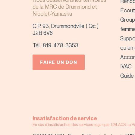
Rencon
de la MRC de Drummond et
Écout
Nicolet-Yamaska
Group
C.P. 93, Drummondville ( Qc )
femm
J2B 6V6
Suppor
Tél :
819-478-3353
ou en
Acco
FAIRE UN DON
IVAC
Guide
Insatisfaction de service
En cas d’insatisfaction des services reçus par CALACS La Pa