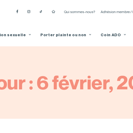
Qui sommes-nous?
Adhésion membre / 
ion sexuelle
Porter plainte ou non
Coin ADO
our : 6 février, 