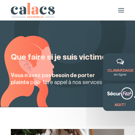
Que faire si je suis victime ?
CLAVARDAGE
Vous n’avez pas besoin de porter
en ligne
pour faire appel à nos services
plainte
DEMANDE DE SERVICE / FORMATION
AGIT!