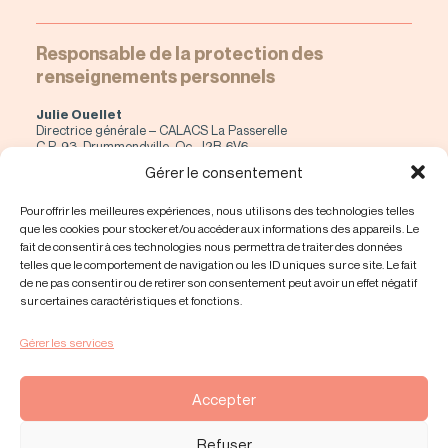
Responsable de la protection des
renseignements personnels
Julie Ouellet
Directrice générale – CALACS La Passerelle
C.P. 93, Drummondville, Qc, J2B-6V6
direction@calacs-lapasserelle.org
Gérer le consentement
819 478-3353 #227
Pour offrir les meilleures expériences, nous utilisons des technologies telles
NORMES DE CONFIDENTIALITÉS
(PDF)
que les cookies pour stocker et/ou accéder aux informations des appareils. Le
fait de consentir à ces technologies nous permettra de traiter des données
telles que le comportement de navigation ou les ID uniques sur ce site. Le fait
NOTRE CODE D’ÉTHIQUE
(PDF)
de ne pas consentir ou de retirer son consentement peut avoir un effet négatif
sur certaines caractéristiques et fonctions.
Insatisfaction de service
Gérer les services
En cas d’insatisfaction des services reçus par CALACS La
Passerelle, vous devez compléter la déclaration suivante :
Procédure de plaintes
Accepter
© 2026 CALACS La Passerelle | Tous droits réservés.
EMBLÈME
Refuser
Communication