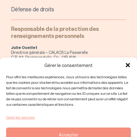
Défense de droits
Responsable de la protection des
renseignements personnels
Julie Ouellet
Directrice générale – CALACS La Passerelle
C.P. 93, Drummondville, Qc, J2B-6V6
direction@calacs-lapasserelle.org
Gérer le consentement
819 478-3353 #227
Pour offrir les meilleures expériences, nous utilisons des technologies telles
NORMES DE CONFIDENTIALITÉS
(PDF)
que les cookies pour stocker et/ou accéder aux informations des appareils. Le
fait de consentir à ces technologies nous permettra de traiter des données
telles que le comportement de navigation ou les ID uniques sur ce site. Le fait
NOTRE CODE D’ÉTHIQUE
(PDF)
de ne pas consentir ou de retirer son consentement peut avoir un effet négatif
sur certaines caractéristiques et fonctions.
Insatisfaction de service
Gérer les services
En cas d’insatisfaction des services reçus par CALACS La
Passerelle, vous devez compléter la déclaration suivante :
Procédure de plaintes
Accepter