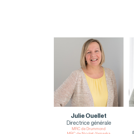
Julie Ouellet
Directrice générale
MRC de Drummond
MRC de Nicolet-Yamaska