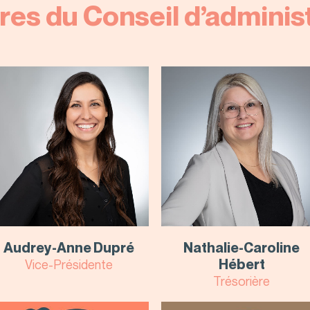
es du Conseil d’administ
Audrey-Anne Dupré
Nathalie-Caroline
Hébert
Vice-Présidente
Trésorière