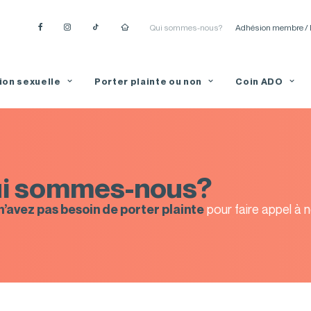
Qui sommes-nous?
Adhésion membre / 
ion sexuelle
Porter plainte ou non
Coin ADO
i sommes-nous?
pour faire appel à 
n’avez pas besoin de porter plainte