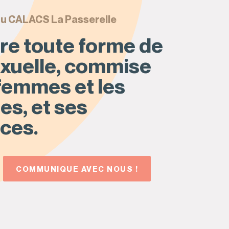
du
CALACS La Passerelle
tre toute forme de
exuelle, commise
 femmes et les
es, et ses
ces.
COMMUNIQUE AVEC NOUS !