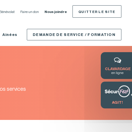
Bénévolat
Faire un don
Nous joindre
QUITTER LE SITE
Ainées
DEMANDE DE SERVICE / FORMATION
CLAVARDAGE
en ligne
nos services
AGIT!