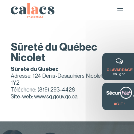
Sûreté du Québec
Nicolet
Sûreté du Québec
CLAVARDAGE
en ligne
Adresse: 124 Denis-Desaulniers Nicolet, J3T
1Y2
Téléphone:
(819) 293-4428
DEMANDE DE SERVICE / FORMATION
Site-web:
www.sq.gouv.qc.ca
AGIT!