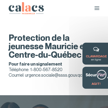
Protection de la
jeunesse Mauricie et
Centre-du-Québec
CLAVARDAGE
en ligne
Pour faire un signalement
Téléphone:
1-800-567-8520
DEMANDE DE SERVICE / FORMATION
Courriel:
urgence.sociale@ssss.gouv.qc.ca
AGIT!