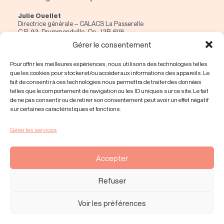
Julie Ouellet
Directrice générale – CALACS La Passerelle
C.P. 93, Drummondville, Qc, J2B-6V6
direction@calacs-lapasserelle.org
Gérer le consentement
819 478-3353 #227
Pour offrir les meilleures expériences, nous utilisons des technologies telles
NORMES DE CONFIDENTIALITÉS
(PDF)
que les cookies pour stocker et/ou accéder aux informations des appareils. Le
fait de consentir à ces technologies nous permettra de traiter des données
telles que le comportement de navigation ou les ID uniques sur ce site. Le fait
NOTRE CODE D’ÉTHIQUE
(PDF)
de ne pas consentir ou de retirer son consentement peut avoir un effet négatif
sur certaines caractéristiques et fonctions.
Insatisfaction de service
Gérer les services
En cas d’insatisfaction des services reçus par CALACS La
Passerelle, vous devez compléter la déclaration suivante :
Procédure de plaintes
Accepter
© 2026 CALACS La Passerelle | Tous droits réservés.
EMBLÈME
Refuser
Communication
Politiques de cookies
|
Déclaration de confidentialité
|
Empreinte
|
Avertissement
Voir les préférences
QUITTER
le site