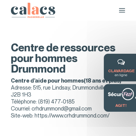
Centre de ressources
pour hommes
Drummond
CLAVARDAGE
en ligne
Centre d’aide pour hommes(18 ans et plus)
Adresse: 515, rue Lindsay, Drummondville, Qc,
DEMANDE DE SERVICE / FORMATION
J2B 1H3
Téléphone:
(819) 477-0185
AGIT!
Courriel:
crhdrummond@gmail.com
Site-web:
https://www.crhdrummond.com/