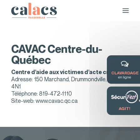
CAVAC Centre-du-
Québec
Centre d’aide aux victimes d’acte criminel
CLAVARDAGE
en ligne
Adresse: 150 Marchand, Drummondville, J2C
4N1
Téléphone:
819-472-1110
DEMANDE DE SERVICE / FORMATION
Site-web:
www.cavac.qc.ca
AGIT!