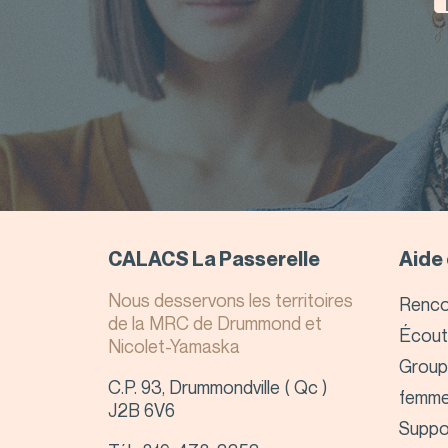
CALACS La Passerelle
Aide 
Nous desservons les territoires
Rencon
de la MRC de Drummond et
Écout
Nicolet-Yamaska
Group
C.P. 93, Drummondville ( Qc )
femm
J2B 6V6
Suppor