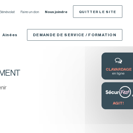
Bénévolat
Faire un don
Nous joindre
QUITTER LE SITE
Ainées
DEMANDE DE SERVICE / FORMATION
CLAVARDAGE
EMENT
en ligne
nir
AGIT!