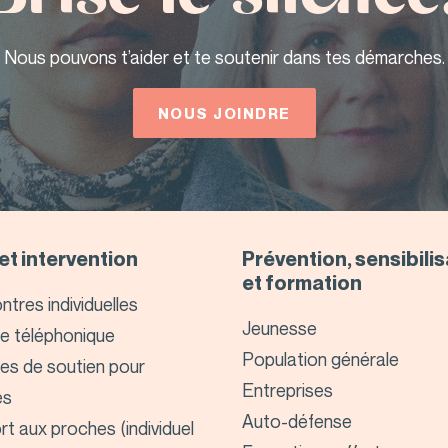
Nous pouvons t’aider et te soutenir dans tes démarches.
NOUS JOINDRE
et intervention
Prévention, sensibili
et formation
tres individuelles
Jeunesse
e téléphonique
Population générale
es de soutien pour
Entreprises
es
Auto-défense
t aux proches (individuel